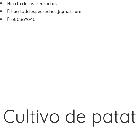
Huerta de los Pedroches
huertadelospedroches@gmail.com
686867096
Cultivo de pata