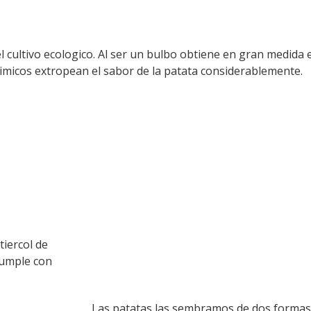
 cultivo ecologico. Al ser un bulbo obtiene en gran medida e
uimicos extropean el sabor de la patata considerablemente.
tiercol de
cumple con
Las patatas las sembramos de dos formas: